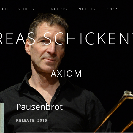
DIO
VIDEOS
CONCERTS
PHOTOS
PRESSE
EAS SCHICKE
AXIOM
Pausenbrot
RECORD DETAILS
RELEASE
2015