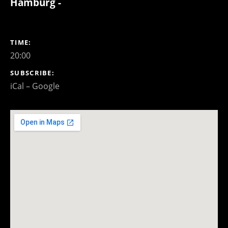
Hamburg -
GIG DETAILS
TIME
20:00
SUBSCRIBE
iCal
Google