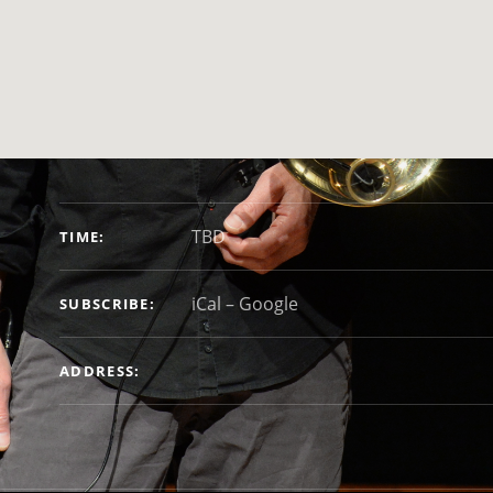
GIG DETAILS
TBD
TIME
iCal
Google
SUBSCRIBE
ADDRESS