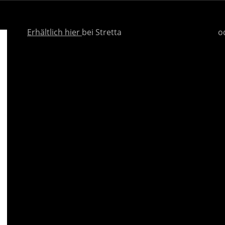
Erhältlich
hier
bei Stretta
o