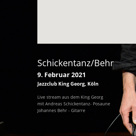
Schickentanz/Behr
9. Februar 2021
Jazzclub King Georg, Köln
Live stream aus dem King Georg
mit Andreas Schickentanz- Posaune
Johannes Behr - Gitarre