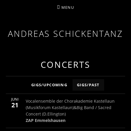
MENU
ANDREAS SCHICKENTANZ
TROMBONE, COMPOSITION
CONCERTS
concerts
GIGS/UPCOMING
GIGS/PAST
More
JUNI
ZAP Emmelshausen
ZAP Emmelshausen
Vocalensemble der Chorakademie Kastellaun
21
(Musikforum Kastellaun)&Big Band / Sacred
Concert (D.Ellington)
ZAP Emmelshausen