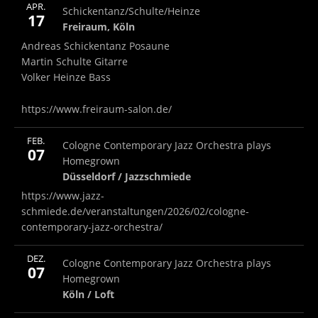
More
APR.
Freiraum, Köln
Freiraum, Köln
Schickentanz/Schulte/Heinze
Note
17
Freiraum, Köln
Andreas Schickentanz Posaune
Martin Schulte Gitarre
Volker Heinze Bass
https://www.freiraum-salon.de/
More
FEB.
Jazzschmiede
Düsseldorf / Jazzschmiede
Cologne Contemporary Jazz Orchestra plays
Note
07
Homegrown
Düsseldorf / Jazzschmiede
https://www.jazz-
schmiede.de/veranstaltungen/2026/02/cologne-
contemporary-jazz-orchestra/
More
DEZ.
Loft
Köln / Loft
Cologne Contemporary Jazz Orchestra plays
07
Homegrown
Köln / Loft