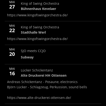
More
MAI
Bühnenhaus Kevelaer
Bühnenhaus Kevelaer
King of Swing Orchestra
Note
27
Bühnenhaus Kevelaer
https://www.kingofswingorchestra.de/
More
MAI
Stadthalle Werl
Stadthalle Werl
King of Swing Orchestra
Note
22
Stadthalle Werl
https://www.kingofswingorchestra.de/
More
MAI
Subway
Subway
SJO meets CCJO
20
Subway
More
MAI
Alte Druckerei HH Ottensen
Alte Druckerei HH Otten
Lücker Schickentanz
Note
16
Alte Druckerei HH Ottensen
Andreas Schickentanz - Posaune, electronics
Björn Lücker - Schlagzeug, Perkussion, sound bells
https://www.alte-druckerei-ottensen.de/