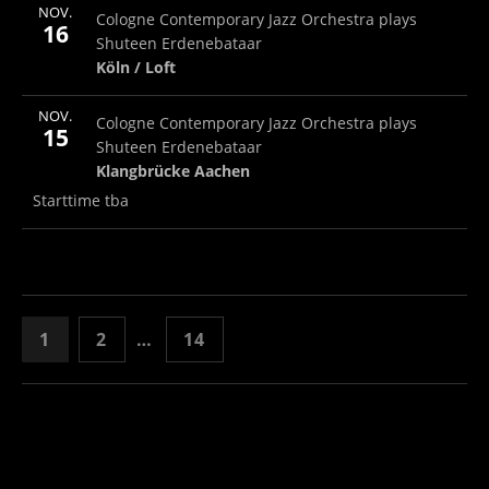
More
NOV.
Loft
Köln / Loft
Cologne Contemporary Jazz Orchestra plays
16
Shuteen Erdenebataar
Köln / Loft
More
NOV.
Klangbrücke Aachen
Klangbrücke Aachen
Cologne Contemporary Jazz Orchestra plays
Note
15
Shuteen Erdenebataar
Klangbrücke Aachen
Starttime tba
SEITENNUMMERIERUNG DER BEI
PAGE
PAGE
PAGE
1
2
…
14
NÄCHSTE